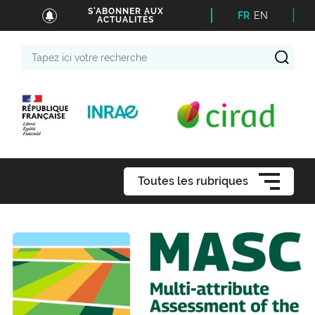
S'ABONNER AUX
FR
EN
ACTUALITÉS
Tapez
ici
votre
recherche
Toutes les rubriques