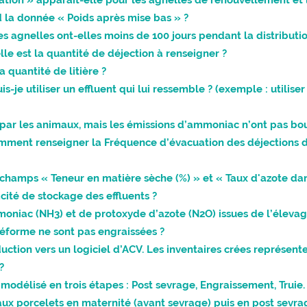
ation » apparait-elle pour les agnelles de renouvellement et 
nd la donnée « Poids après mise bas » ?
Les agnelles ont-elles moins de 100 jours pendant la distributio
lle est la quantité de déjection à renseigner ?
 quantité de litière ?
puis-je utiliser un effluent qui lui ressemble ? (exemple : utili
 par les animaux, mais les émissions d’ammoniac n’ont pas bo
comment renseigner la Fréquence d’évacuation des déjections 
 champs « Teneur en matière sèche (%) » et « Taux d'azote dans
cité de stockage des effluents ?
oniac (NH3) et de protoxyde d’azote (N2O) issues de l’élev
réforme ne sont pas engraissées ?
uction vers un logiciel d’ACV. Les inventaires crées représenten
?
t modélisé en trois étapes : Post sevrage, Engraissement, Tr
ux porcelets en maternité (avant sevrage) puis en post sevrag