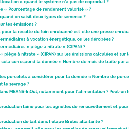
’allocation » quand le système n’a pas de coproduit ?
nnée « Pourcentage de rendement valorisé » ?
quand on saisit deux types de semence ?
ur les émissions ?
pour la récolte du foin enrubanné est-elle une presse enru
ermédiaires à vocation énergétique, ou les dérobées ?
rmédiaires « piège à nitrate » (CIPAN) ?
« piège à nitrate » (CIPAN) sur les émissions calculées et sur l
oi cela correspond la donnée « Nombre de mois de traite par an 
t les porcelets à considérer pour la donnée « Nombre de porce
t le sevrage ?
 dans MEANS-InOut, notamment pour l’alimentation ? Peut-on l
production laine pour les agnelles de renouvellement et pour 
production de lait dans l’étape Brebis allaitante ?