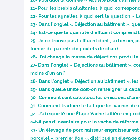
20- Pourquoi la donnée « Activité pour l'aliment
21- Pour les brebis allaitantes, à quoi correspo
22- Pour les agnelles, à quoi sert la question « 
23- Dans l’onglet « Déjection au bâtiment », que
24- Est-ce que la quantité d’effluent comprend la
25- Je ne trouve pas l’effluent dont j’ai besoin, 
fumier de parents de poulets de chair).
26- J’ai changé la masse de déjections produite
27- Dans l’onglet « Déjections au bâtiment », 
moins d'un an ?
28- Dans l’onglet « Déjection au bâtiment », les
29- Dans quelle unité doit-on renseigner la capa
30- Comment sont calculées les émissions d’amm
31- Comment traduire le fait que les vaches de 
32- J’ai exporté une Étape Vache laitière en prod
a-t-il pas d’inventaire pour la vache de réforme 
33- Un élevage de porc naisseur engraisseur es
porcelet « premier âge », distribué en élevage a