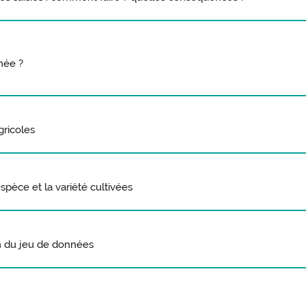
née ?
gricoles
spèce et la variété cultivées
m du jeu de données