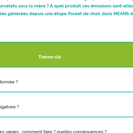
celets sous la mère ? A quel produit ces émissions sont-elles
ées générées depuis une étape Poulet de chair dans MEANS-InO
Thème clé
 donnée ?
igatoire ?
es saisies : comment faire ? quelles conséquences ?