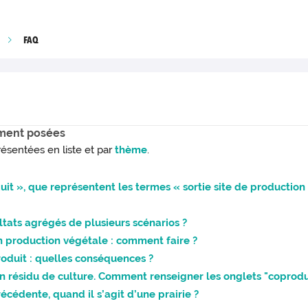
FAQ
mment posées
résentées en liste et par
thème
.
it », que représentent les termes « sortie site de production 
ltats agrégés de plusieurs scénarios ?
en production végétale : comment faire ?
roduit : quelles conséquences ?
t un résidu de culture. Comment renseigner les onglets "coprod
cédente, quand il s’agit d’une prairie ?