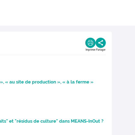
Imprimer
Partager
», « au site de production », « à la ferme »
uits" et "résidus de culture" dans MEANS-InOut ?