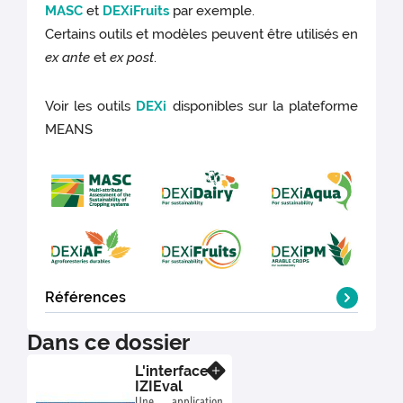
MASC
et
DEXiFruits
par exemple.
Certains outils et modèles peuvent être utilisés en
ex ante
et
ex post
.
Voir les outils
DEXi
disponibles sur la plateforme
MEANS
Références
Voir aussi :
https://ciag.hub.inrae.fr/les-
Dans ce dossier
carrefours-de-l-innovation/evaluation-
L'interface
En savoir plus
multicritere-pour-accompagner-les-
IZIEval
transitions-25-septembre-2025
Une application