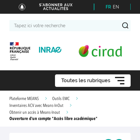
S'ABONNER AUX
FR
EN
ACTUALITÉS
Tapez
ici
votre
recherche
Toutes les rubriques
Plateforme MEANS
Outils EMC
Inventaires ACV avec Means-InOut
Obtenir un accès à Means-Inout
Ouverture d'un compte "Accès libre académique"